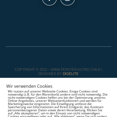
COPYRIGHT © 2023 – ANNA FERSTER ASTRO CHILD |
DESIGNED BY
DIGELITE
Wir verwenden Cookies
*personalisierte Produkte sind von der Rückerstattung
Wir nutzen auf unserer Webseite Cookies. Einige Cookies sind
ausgeschlossen
notwendig (z.B. für den Warenkorb) andere sind nicht notwendig. Die
nicht-notwendigen Cookies helfen uns bei der Optimierung unseres
Online-Angebotes, unserer Webseitenfunktionen und werden für
Marketingzwecke eingesetzt. Die Einwilligung umfasst die
Speicherung von Informationen auf Ihrem Endgerät, das Auslesen
personenbezogener Daten sowie deren Verarbeitung. Klicken Sie
auf „Alle akzeptieren“, um in den Einsatz von nicht notwendigen
Cookies einzuwilligen oder auf „Alle ablehnen“, wenn Sie sich anders